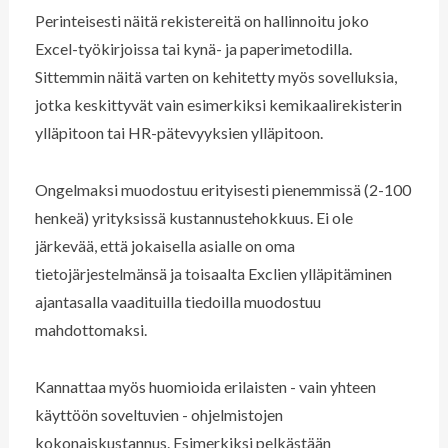
Perinteisesti näitä rekistereitä on hallinnoitu joko
Excel-työkirjoissa tai kynä- ja paperimetodilla.
Sittemmin näitä varten on kehitetty myös sovelluksia,
jotka keskittyvät vain esimerkiksi kemikaalirekisterin
ylläpitoon tai HR-pätevyyksien ylläpitoon.
Ongelmaksi muodostuu erityisesti pienemmissä (2-100
henkeä) yrityksissä kustannustehokkuus. Ei ole
järkevää, että jokaisella asialle on oma
tietojärjestelmänsä ja toisaalta Exclien ylläpitäminen
ajantasalla vaadituilla tiedoilla muodostuu
mahdottomaksi.
Kannattaa myös huomioida erilaisten - vain yhteen
käyttöön soveltuvien - ohjelmistojen
kokonaiskustannus. Esimerkiksi pelkästään