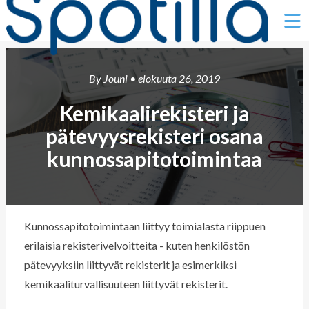
Ë
By
Jouni
• elokuuta 26, 2019
Kemikaalirekisteri ja
pätevyysrekisteri osana
kunnossapitotoimintaa
Kunnossapitotoimintaan liittyy toimialasta riippuen
erilaisia rekisterivelvoitteita - kuten henkilöstön
pätevyyksiin liittyvät rekisterit ja esimerkiksi
kemikaaliturvallisuuteen liittyvät rekisterit.