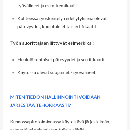
työvälineet ja esim. kemikaalit
Kohteessa työskentelyn edellytyksenä olevat
pätevyydet, koulutukset tai sertifikaatit
Työn suorittajaan liittyvät esimerkiksi:
Henkilökohtaiset pätevyydet ja sertifikaatit
Käytössä olevat suojaimet / työvälineet
MITEN TIEDON HALLINNOINTI VOIDAAN
JÄRJESTÄÄ TEHOKKAASTI?
Kunnossapitotoiminnassa käytettävä järjestelmän,
esimerkiksi ohjelmiston, tulisi sisältää