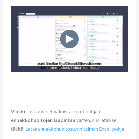
Vinkki:
jos tarvitset valmista excel-pohjaa
ennakkohuoltojen laadintaa
varten, niin lataa se
täältä:
Lataa ennakkohuoltosuunnitelman Excel-pohja