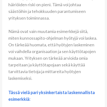
häiriöiden riski on pieni. Tämä voi johtaa
säästöihin ja tehokkuuden parantumiseen
yrityksen toiminnassa.
Nämä ovat vain muutamia esimerkkejä siitä,
miten kunnossapito-ohjelman hyötyjä voi laskea.
On tärkeää huomata, että hyötyjen laskeminen
voi vaihdella organisaation ja sen käyttötapojen
mukaan. Yrityksen on tärkeää arvioida omia
tarpeitaan ja käyttötapojaan sekä käyttää
tarvittavia tietoja ja mittareita hyötyjen
laskemiseksi.
Tässä vielä pari yksinkertaista laskennallista
esimerkkiä: