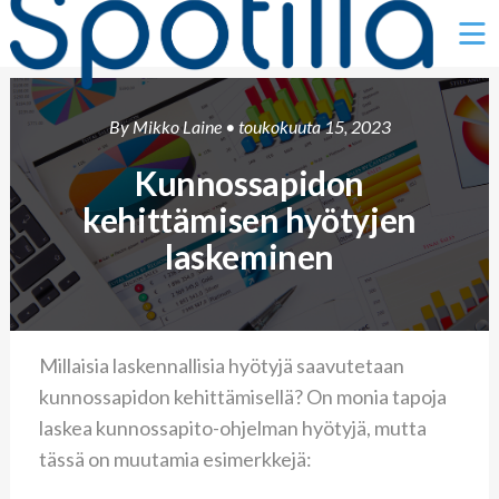
Ë
By
Mikko Laine
• toukokuuta 15, 2023
Kunnossapidon
kehittämisen hyötyjen
laskeminen
Millaisia laskennallisia hyötyjä saavutetaan
kunnossapidon kehittämisellä? On monia tapoja
laskea kunnossapito-ohjelman hyötyjä, mutta
tässä on muutamia esimerkkejä: