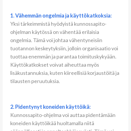
1. Vähemmän ongelmia ja käyttökatkoksia:
Yksi tärkeimmistä hyödyistä kunnossapito-
ohjelman käytössä on vähentää erilaisia
ongelmia. Tämä voi johtaa vähentyneisiin
tuotannon keskeytyksiin, jolloin organisaatio voi
tuottaa enemmän ja parantaa toimituskykyään.
Käyttökatkokset voivat aiheuttaa myös
lisäkustannuksia, kuten kiireellisiä korjaustöitä ja
tilausten peruutuksia.
2. Pidentynyt koneiden käyttöikä:
Kunnossapito-ohjelma voi auttaa pidentämään
koneiden käyttöikää huoltamalla niitä