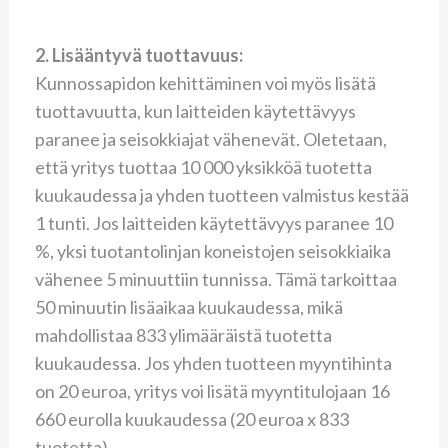
2. Lisääntyvä tuottavuus:
Kunnossapidon kehittäminen voi myös lisätä
tuottavuutta, kun laitteiden käytettävyys
paranee ja seisokkiajat vähenevät. Oletetaan,
että yritys tuottaa 10 000 yksikköä tuotetta
kuukaudessa ja yhden tuotteen valmistus kestää
1 tunti. Jos laitteiden käytettävyys paranee 10
%, yksi tuotantolinjan koneistojen seisokkiaika
vähenee 5 minuuttiin tunnissa. Tämä tarkoittaa
50 minuutin lisäaikaa kuukaudessa, mikä
mahdollistaa 833 ylimääräistä tuotetta
kuukaudessa. Jos yhden tuotteen myyntihinta
on 20 euroa, yritys voi lisätä myyntitulojaan 16
660 eurolla kuukaudessa (20 euroa x 833
tuotetta).