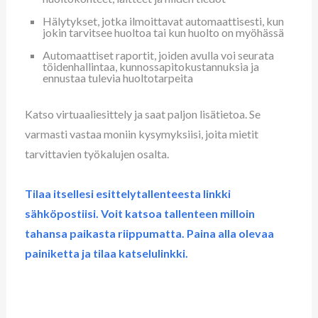
Hälytykset, jotka ilmoittavat automaattisesti, kun
jokin tarvitsee huoltoa tai kun huolto on myöhässä
Automaattiset raportit, joiden avulla voi seurata
töidenhallintaa, kunnossapitokustannuksia ja
ennustaa tulevia huoltotarpeita
Katso virtuaaliesittely ja saat paljon lisätietoa. Se
varmasti vastaa moniin kysymyksiisi, joita mietit
tarvittavien työkalujen osalta.
Tilaa itsellesi esittelytallenteesta linkki
sähköpostiisi.
Voit katsoa tallenteen milloin
tahansa paikasta riippumatta. Paina alla olevaa
painiketta ja tilaa katselulinkki.