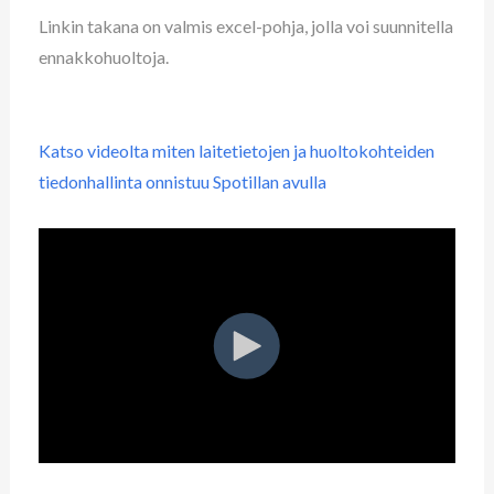
Linkin takana on valmis excel-pohja, jolla voi suunnitella
ennakkohuoltoja.
Katso videolta miten laitetietojen ja huoltokohteiden
tiedonhallinta onnistuu Spotillan avulla