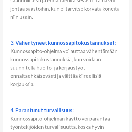
säännöllisesti ja ennaltaehkäisevästi. Tämä voi
johtaa säästöihin, kun ei tarvitse korvata koneita
niin usein.
3. Vähentyneet kunnossapitokustannukset:
Kunnossapito-ohjelma voi auttaa vähentämään
kunnossapitokustannuksia, kun voidaan
suunnitella huolto- ja korjaustyöt
ennaltaehkäisevästi ja välttää kiireellisiä
korjauksia.
4. Parantunut turvallisuus:
Kunnossapito-ohjelman käyttö voi parantaa
työntekijöiden turvallisuutta, koska hyvin