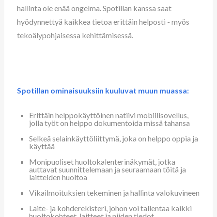
hallinta ole enää ongelma. Spotillan kanssa saat
hyödynnettyä kaikkea tietoa erittäin helposti - myös
tekoälypohjaisessa kehittämisessä.
Spotillan ominaisuuksiin kuuluvat muun muassa:
Erittäin helppokäyttöinen natiivi mobiilisovellus,
jolla työt on helppo dokumentoida missä tahansa
Selkeä selainkäyttöliittymä, joka on helppo oppia ja
käyttää
Monipuoliset huoltokalenterinäkymät, jotka
auttavat suunnittelemaan ja seuraamaan töitä ja
laitteiden huoltoa
Vikailmoituksien tekeminen ja hallinta valokuvineen
Laite- ja kohderekisteri, johon voi tallentaa kaikki
huoltokohteet, laitteet ja niiden tiedot