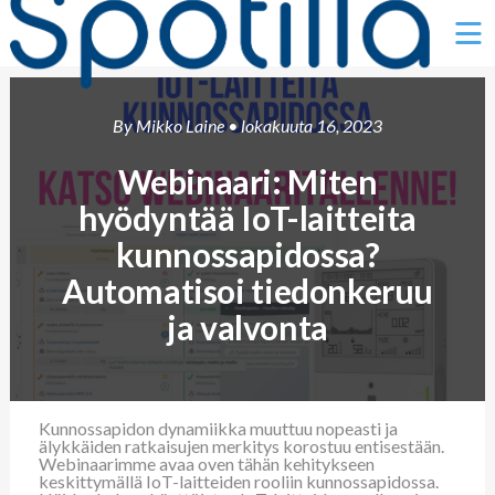
Ë
By
Mikko Laine
• lokakuuta 16, 2023
Webinaari: Miten
hyödyntää IoT-laitteita
kunnossapidossa?
Automatisoi tiedonkeruu
ja valvonta
Kunnossapidon dynamiikka muuttuu nopeasti ja
älykkäiden ratkaisujen merkitys korostuu entisestään.
Webinaarimme avaa oven tähän kehitykseen
keskittymällä IoT-laitteiden rooliin kunnossapidossa.