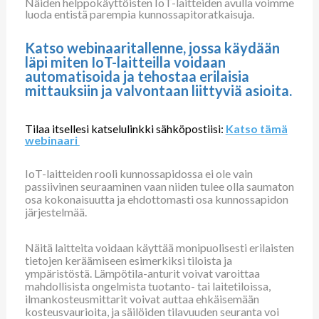
Näiden helppokäyttöisten IoT-laitteiden avulla voimme
luoda entistä parempia kunnossapitoratkaisuja.
Katso webinaaritallenne, jossa käydään
läpi miten IoT-laitteilla voidaan
automatisoida ja tehostaa erilaisia
mittauksiin ja valvontaan liittyviä asioita.
Tilaa itsellesi katselulinkki sähköpostiisi:
Katso tämä
webinaari
IoT-laitteiden rooli kunnossapidossa ei ole vain
passiivinen seuraaminen vaan niiden tulee olla saumaton
osa kokonaisuutta ja ehdottomasti osa kunnossapidon
järjestelmää.
Näitä laitteita voidaan käyttää monipuolisesti erilaisten
tietojen keräämiseen esimerkiksi tiloista ja
ympäristöstä. Lämpötila-anturit voivat varoittaa
mahdollisista ongelmista tuotanto- tai laitetiloissa,
ilmankosteusmittarit voivat auttaa ehkäisemään
kosteusvaurioita, ja säilöiden tilavuuden seuranta voi