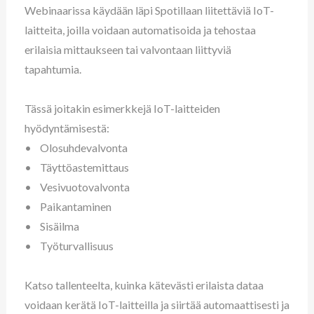
Webinaarissa käydään läpi Spotillaan liitettäviä IoT-
laitteita, joilla voidaan automatisoida ja tehostaa
erilaisia mittaukseen tai valvontaan liittyviä
tapahtumia.
Tässä joitakin esimerkkejä IoT-laitteiden
hyödyntämisestä:
• Olosuhdevalvonta
• Täyttöastemittaus
• Vesivuotovalvonta
• Paikantaminen
• Sisäilma
• Työturvallisuus
Katso tallenteelta, kuinka kätevästi erilaista dataa
voidaan kerätä IoT-laitteilla ja siirtää automaattisesti ja