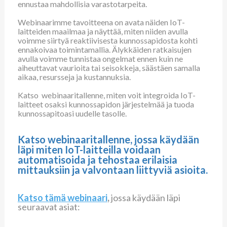
ennustaa mahdollisia varastotarpeita.
Webinaarimme tavoitteena on avata näiden IoT-
laitteiden maailmaa ja näyttää, miten niiden avulla
voimme siirtyä reaktiivisesta kunnossapidosta kohti
ennakoivaa toimintamallia. Älykkäiden ratkaisujen
avulla voimme tunnistaa ongelmat ennen kuin ne
aiheuttavat vaurioita tai seisokkeja, säästäen samalla
aikaa, resursseja ja kustannuksia.
Katso webinaaritallenne, miten voit integroida IoT-
laitteet osaksi kunnossapidon järjestelmää ja tuoda
kunnossapitoasi uudelle tasolle.
Katso webinaaritallenne, jossa käydään
läpi miten IoT-laitteilla voidaan
automatisoida ja tehostaa erilaisia
mittauksiin ja valvontaan liittyviä asioita.
Katso tämä webinaari
,
jossa käydään läpi
seuraavat asiat: