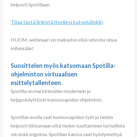
helposti Spotillaan.
Tilaa tästä linkistä itsellesi katselulinkki
HUOM. webinaari on maksuton eikä velvoita sinua
mihinkään!
Suosittelen myös katsomaan Spotilla-
ohjelmiston virtuaalisen
esittelytallenteen.
Spotilla on markkinoiden modernein ja
helppokäyttöisin kunnossapidon ohjelmisto.
Spotillan avulla saat kunnossapidon työt ja tiedon
helposti liikkumaan eikä tiedon tuottaminen tai hallinta
ole enää ongelma. Spotillan kanssa saat hyödynnettyä