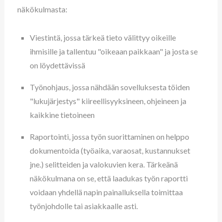
näkökulmasta:
Viestintä, jossa tärkeä tieto välittyy oikeille
ihmisille ja tallentuu "oikeaan paikkaan" ja josta se
on löydettävissä
Työnohjaus, jossa nähdään sovelluksesta töiden
"lukujärjestys" kiireellisyyksineen, ohjeineen ja
kaikkine tietoineen
Raportointi, jossa työn suorittaminen on helppo
dokumentoida (työaika, varaosat, kustannukset
jne.) selitteiden ja valokuvien kera. Tärkeänä
näkökulmana on se, että laadukas työn raportti
voidaan yhdellä napin painalluksella toimittaa
työnjohdolle tai asiakkaalle asti.