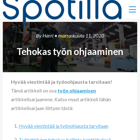
Ë
By
Harri
• marraskuuta 11, 2020
Tehokas työn ohjaaminen
Hyvää viestintää ja työnohjausta tarvitaan!
Tämä artikkeli on osa
työn ohjaamisen
artikkelisarjaamme. Katso muut artikkeli tähän
artikkelisarjaan liittyen tästä:
Hyvää viestintää ja työnohjausta tarvitaan
Työtehtävien tehokas hallinta kenttätyössä