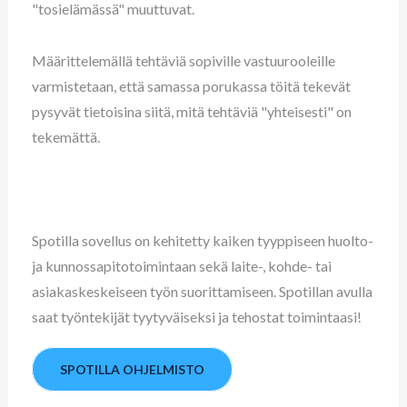
"tosielämässä" muuttuvat.
Määrittelemällä tehtäviä sopiville vastuurooleille
varmistetaan, että samassa porukassa töitä tekevät
pysyvät tietoisina siitä, mitä tehtäviä "yhteisesti" on
tekemättä.
Spotilla sovellus on kehitetty kaiken tyyppiseen huolto-
ja kunnossapitotoimintaan sekä laite-, kohde- tai
asiakaskeskeiseen työn suorittamiseen. Spotillan avulla
saat työntekijät tyytyväiseksi ja tehostat toimintaasi!
SPOTILLA OHJELMISTO