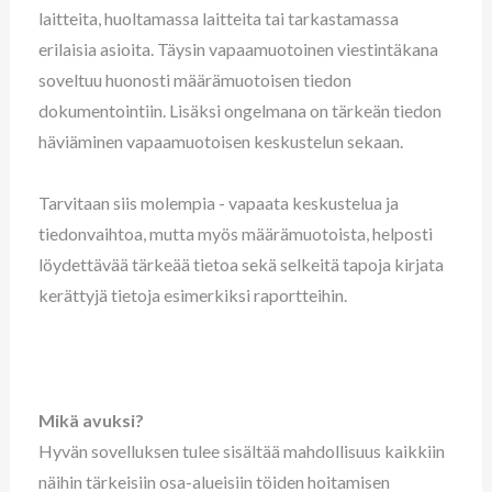
laitteita, huoltamassa laitteita tai tarkastamassa
erilaisia asioita. Täysin vapaamuotoinen viestintäkana
soveltuu huonosti määrämuotoisen tiedon
dokumentointiin. Lisäksi ongelmana on tärkeän tiedon
häviäminen vapaamuotoisen keskustelun sekaan.
Tarvitaan siis molempia - vapaata keskustelua ja
tiedonvaihtoa, mutta myös määrämuotoista, helposti
löydettävää tärkeää tietoa sekä selkeitä tapoja kirjata
kerättyjä tietoja esimerkiksi raportteihin.
Mikä avuksi?
Hyvän sovelluksen tulee sisältää mahdollisuus kaikkiin
näihin tärkeisiin osa-alueisiin töiden hoitamisen