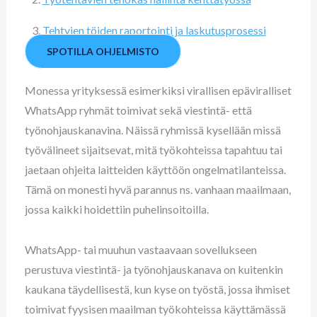
Tehtyjen töiden raportointi ja laskutusprosessi
SPOTILLA OHJELMISTO
Monessa yrityksessä esimerkiksi virallisen epäviralliset
WhatsApp ryhmät toimivat sekä viestintä- että
työnohjauskanavina. Näissä ryhmissä kysellään missä
työvälineet sijaitsevat, mitä työkohteissa tapahtuu tai
jaetaan ohjeita laitteiden käyttöön ongelmatilanteissa.
Tämä on monesti hyvä parannus ns. vanhaan maailmaan,
jossa kaikki hoidettiin puhelinsoitoilla.
WhatsApp- tai muuhun vastaavaan sovellukseen
perustuva viestintä- ja työnohjauskanava on kuitenkin
kaukana täydellisestä, kun kyse on työstä, jossa ihmiset
toimivat fyysisen maailman työkohteissa käyttämässä