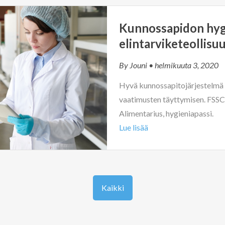
Kunnossapidon hyg
elintarviketeollisu
By
Jouni
• helmikuuta 3, 2020
Hyvä kunnossapitojärjestelmä m
vaatimusten täyttymisen. FS
Alimentarius, hygieniapassi.
Lue lisää
Kaikki