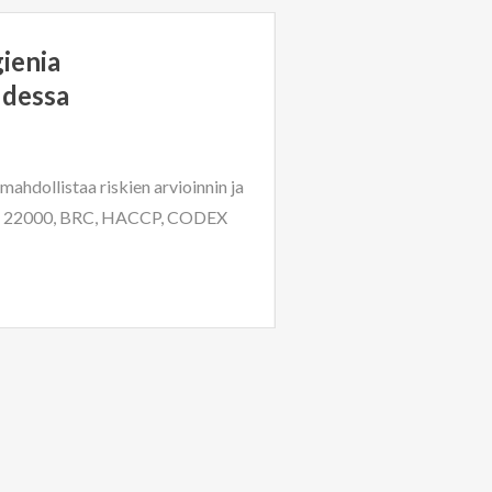
ienia
udessa
ahdollistaa riskien arvioinnin ja
SC 22000, BRC, HACCP, CODEX