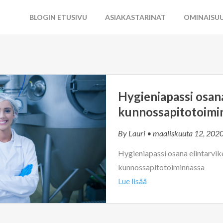
BLOGIN ETUSIVU
ASIAKASTARINAT
OMINAISU
Hygieniapassi osa
kunnossapitotoimi
By
Lauri
• maaliskuuta 12, 202
Hygieniapassi osana elintarvik
kunnossapitotoiminnassa
Lue lisää