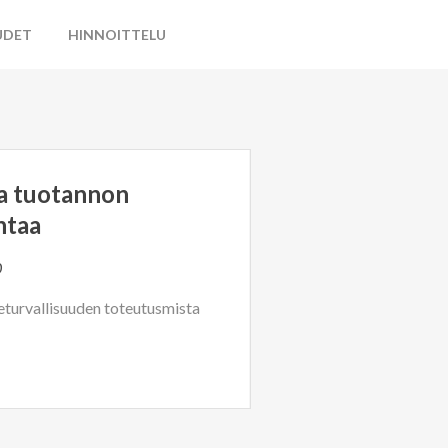
UDET
HINNOITTELU
na tuotannon
ntaa
0
eturvallisuuden toteutusmista